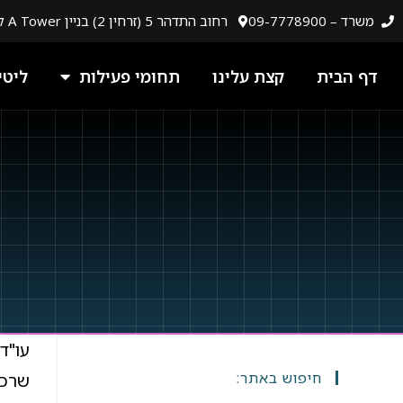
לתוכן
משרד – 09-7778900
רחוב התדהר 5 (זרחין 2) בניין A Tower קומה 5, רעננה
דף הבית
קצת עלינו
תחומי פעילות
ליטי
עו"ד
חיפוש באתר:
שרכי