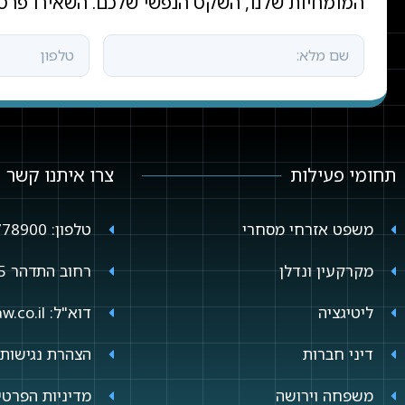
המומחיות שלנו, השקט הנפשי שלכם. השאירו פרטי
תחומי פעילות
צרו איתנו קשר
משפט אזרחי מסחרי
טלפון: 09-7778900
מקרקעין ונדלן
רחוב התדהר 5 (זרחין 2) רעננה
ליטיגציה
דוא"ל: yuval@plada-law.co.il
דיני חברות
הצהרת נגישות
משפחה וירושה
מדיניות הפרטי