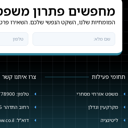
מחפשים פתרון משפטי 
המומחיות שלנו, השקט הנפשי שלכם. השאירו פרטי
תחומי פעילות
צרו איתנו קשר
משפט אזרחי מסחרי
טלפון: 09-7778900
מקרקעין ונדלן
רחוב התדהר 5 (זרחין 2) רעננה
ליטיגציה
דוא"ל: yuval@plada-law.co.il