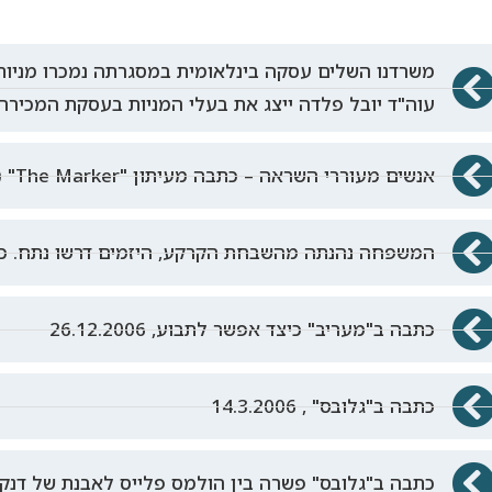
עוה"ד יובל פלדה ייצג את בעלי המניות בעסקת המכירה
אנשים מעוררי השראה – כתבה מעיתון "The Marker" (ספט' 2017)
המשפחה נהנתה מהשבחת הקרקע, היזמים דרשו נתח. כלכליסט 
כתבה ב"מעריב" כיצד אפשר לתבוע, 26.12.2006
כתבה ב"גלובס" , 14.3.2006
כתבה ב"גלובס" פשרה בין הולמס פלייס לאבנת של דנקנר , .2006