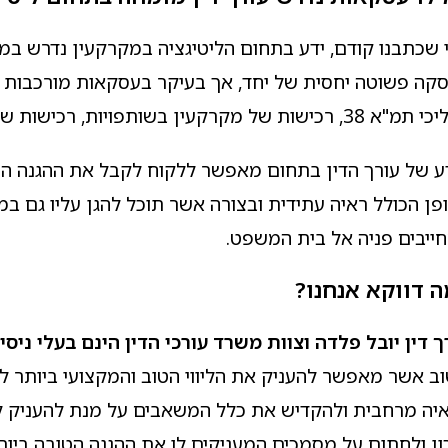
 שכתבנו קודם, ידע בתחום הליטיגציה במקרקעין נדרש במ
קה פשוטה יחסית של יחד, אך בעיקר בעסקאות מורכבות המע
ישות של מקרקעין בשותפויות, רכישות של יזמים בתחום הנדל"ן וכדומה.
ע של עורך הדין בתחום מאפשר ללקוח לקבל את ההגנה הט
פן הכולל ראיה עתידית ובצורה אשר תוכל להגן עליו גם 
ייבים פניה אל בית המשפט.
 דווקא אנחנו?
ך דין יובל פלדה וצוות משרד עורכי הדין הינם בעלי ניסי
ב אשר מאפשר להעניק את הליווי הטוב והמקצועי ביותר לכ
יה מרחבית ולהקדיש את כלל המשאבים על מנת להעניק לל
ון ולחתום על מסמכים המעניקים לו את ההגנה הטובה ביות