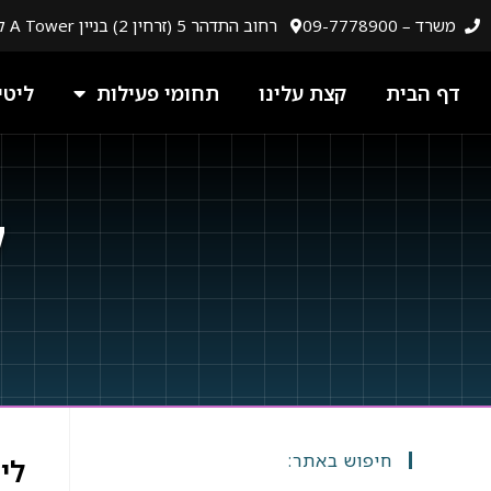
לתוכן
משרד – 09-7778900
רחוב התדהר 5 (זרחין 2) בניין A Tower קומה 5, רעננה
דף הבית
קצת עלינו
תחומי פעילות
ליטי
ל
חיפוש באתר:
לי