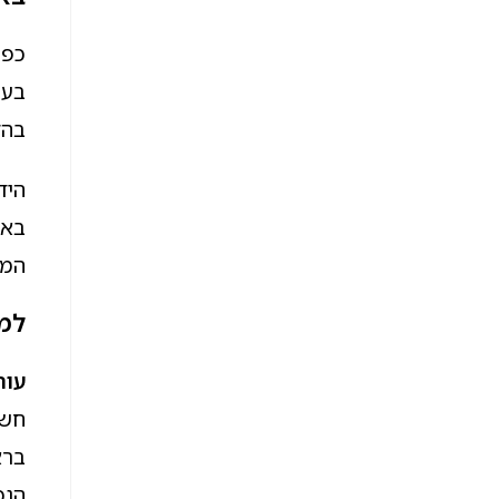
כפי
בעס
בהליכי תמ"א 38, רכ
היד
באו
המח
למה
עור
חשו
ברא
הנכ