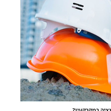
גציה במקרקעין?