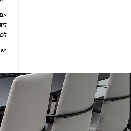
אם 
ליו
לכם
יש לכם