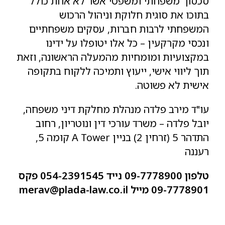
סכסוך משפחתי ומשפטי אשר לא אחת כולל
בתוכו את סוגית חלוקת וניהול הרכוש
המשפחתי לרבות חברות, עסקים משפחתיים
ונכסי מקרקעין – כל אלו יטופלו על ידינו
במקצועיות ומומחיות מהמעלה הראשונה, וזאת
תוך ליווי אישי, ייעוץ ותמיכה ללקוח בתקופה
אישית לא פשוטה.
עו"ד מירב פלדה מנהלת מחלקת דיני משפחה,
יובל פלדה – משרד עורכי דין ונוטריון, רחוב
התדהר 5 (זרחין 2) בניין A Tower קומה 5,
רעננה
טלפון 09-7778900 נייד 054-2391545 פקס
09-7778901 מייל merav@plada-law.co.il